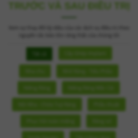
TRƯỚC VÀ SAU ĐIỀU TRỊ
Xem sự thay đổi kỳ diệu của các dịch vụ điều trị theo
nguyên tắc bảo tồn răng thật của chúng tôi
Cấy Ghép Implant
Tất cả
Nha chu
Nhổ Răng - Tiểu Phẫu
Niềng Răng
Niềng Răng Mắc Cài
Nội Nha - Chữa Tuỷ Răng
Phẫu thuật
Phục hồi toàn miệng
Răng sứ
Smile Design
Tẩy trắng răng