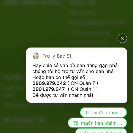
BỆNH RĂNG MIỆNG
ĐIỀU TRỊ
Cạo vôi răng
Điều Trị Tuỷ Răng – Nội Nha
Trám răng thẩm mỹ
Phục hình răng sứ
Tẩy Trắng Răng
Trợ lý Bác Sĩ
Nhổ Răng
Hãy chia sẻ vấn đề bạn đang gặp phải 
chúng tôi hỗ trợ tư vấn cho bạn nhé.

TUYỂN DỤNG
CHÍNH SÁCH
Hoặc bạn có thể gọi số 
0909.979.042
 ( CN Quận 7 ) 
Tuyển dụng Bác Sĩ Nha Khoa
0901.979.047
  ( CN Quận 1 ) 
Để được tư vấn nhanh nhất
RHM
Tuyển dụng Phụ Tá Nha Khoa
Tôi bị đau răng...
VỀ CHÚNG TÔI
Tôi muốn hẹn khám răng