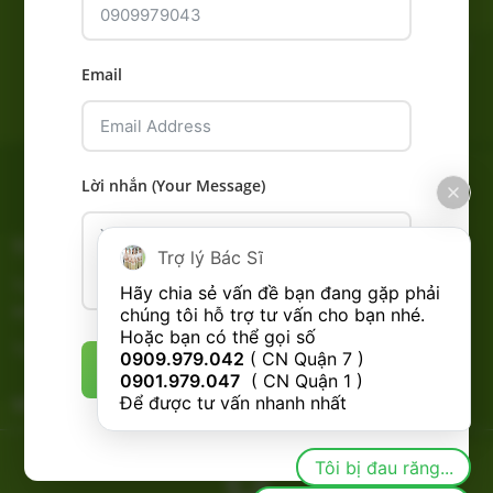
Cạo vôi răng
Điều Trị Tuỷ Răng – Nội Nha
Email
Trám răng thẩm mỹ
Phục hình răng sứ
Tẩy Trắng Răng
Lời nhắn (Your Message)
Nhổ Răng
TUYỂN DỤNG
CHÍNH SÁCH
Trợ lý Bác Sĩ
Tuyển dụng Bác Sĩ Nha Khoa
Hãy chia sẻ vấn đề bạn đang gặp phải 
RHM
chúng tôi hỗ trợ tư vấn cho bạn nhé.

Hoặc bạn có thể gọi số 
Tuyển dụng Phụ Tá Nha Khoa
0909.979.042
 ( CN Quận 7 ) 
ĐĂNG KÝ (SUBMIT)
0901.979.047
  ( CN Quận 1 ) 
VỀ CHÚNG TÔI
Để được tư vấn nhanh nhất
Tôi bị đau răng...