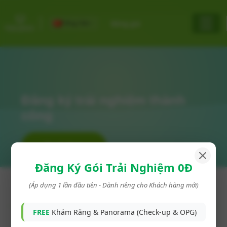
Tiếng Việt
Bảng giá
Đăng ký trải nghiệm thành
công
Book Now
Đăng Ký Gói Trải Nghiệm 0Đ
(Áp dụng 1 lần đầu tiên - Dành riêng cho Khách hàng mới)
Trang chủ
»
Đăng ký trải nghiệm thành công
FREE
Khám Răng & Panorama (Check-up & OPG)
Jump to: