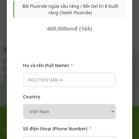
Bôi Fluoride ngừa sâu răng / Bôi Gel trị ê buốt
răng (Teeth Fluoride)
400.000vnđ (16$)
GỞI THÔNG TIN THÀNH CÔNG
Đăng ký gói trải nghiệm thành công, quý khách vui lòng
Họ và tên (Full Name)
kiểm tra tin nhắn hoặc Email ! Cảm ơn quý khách đã
quan tâm dịch vụ tại Nha Khoa Eden.
Country
Số điện thoại (Phone Number)
BỆNH RĂNG MIỆNG
ĐIỀU TRỊ