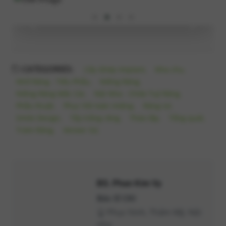
‹
›
CATEGORIES:
Cấy Ghép Implant,
Nha chu,
Nhổ Răng - Tiểu Phẫu,
Niềng Răng,
Niềng Răng Mắc Cài,
Nội Nha - Chữa Tuỷ Răng,
Phẫu thuật,
Phục hồi toàn miệng,
Răng sứ,
Smile Design,
Tẩy trắng răng,
Tháo lắp,
Tổng quát,
Trám Răng,
Veneer Sứ,
BS. Phan Kim Vy
Bác Sĩ CKI
Phục hình, Thẩm Mỹ, Nội
nha