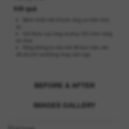
Kết quả
Bệnh nhân hết ê buốt răng và nhét thức
ăn
Giữ được tuỷ răng và phục hồi chức năng
ăn nhai
Răng không bị mài nhỏ để bọc mão nên
dễ vệ sinh và không nhạy cảm ngà
BEFORE & AFTER
IMAGES GALLERY