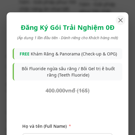
hàm - Giải pháp phục hồi
chắc năng ăn nhai tiết
kiệm
Đăng Ký Gói Trải Nghiệm 0Đ
(Áp dụng 1 lần đầu tiên - Dành riêng cho Khách hàng mới)
FREE
Khám Răng & Panorama (Check-up & OPG)
Ca Điều Trị Khác
Bôi Fluoride ngừa sâu răng / Bôi Gel trị ê buốt
răng (Teeth Fluoride)
Răng bị vỡ khi ăn nhai đồ cứng được phục hồi với
400.000vnđ (16$)
onlay sứ bảo tồn mô răng
Tình trạng ban đầu Bệnh nhân có răng 26 bị vỡ múi...
Họ và tên (Full Name)
Phục hồi mão răng sứ sau điều trị tủy kết hợp đóng