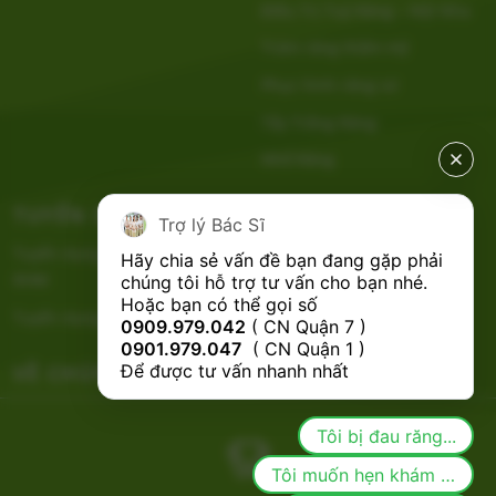
Điều Trị Tuỷ Răng – Nội Nha
Trám răng thẩm mỹ
Phục hình răng sứ
Tẩy Trắng Răng
Nhổ Răng
TUYỂN DỤNG
CHÍNH SÁCH
Trợ lý Bác Sĩ
Tuyển dụng Bác Sĩ Nha Khoa
Hãy chia sẻ vấn đề bạn đang gặp phải 
RHM
chúng tôi hỗ trợ tư vấn cho bạn nhé.

Hoặc bạn có thể gọi số 
Tuyển dụng Phụ Tá Nha Khoa
0909.979.042
 ( CN Quận 7 ) 
0901.979.047
  ( CN Quận 1 ) 
VỀ CHÚNG TÔI
Để được tư vấn nhanh nhất
Tôi bị đau răng...
Tôi muốn hẹn khám răng