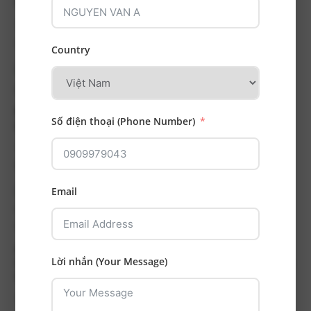
khe thưa do mất răng
Tình trạng trước điều trị Răng 45 đã được điều trị
nội...
Country
Điều trị kém khoáng hóa men ngà bằng phương
Số điện thoại (Phone Number)
pháp thâm nhập nhựa ICON
Tình trạng ban đầu: Bệnh nhân có tình trạng kém
khoáng hóa...
Email
Hành trình cải thiện nụ cười ấn tượng: Xử lý ca hô
Lời nhắn (Your Message)
hàm nặng – cắn chìa 15mm – chen chúc nặng – hàm
hẹp
Tình trạng ban đầu Cắn chìa rất nhiều: 15mm, Cắn