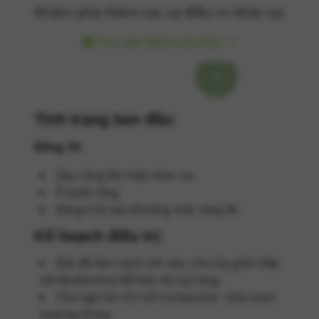
Khám phá thêm các ca điều trị khác tại
Thư viện Before & After
Tình trạng ban đầu:
Răng 16:
Sâu răng lớn mặt nhai- xa
Ê buốt răng
Răng trồi vào khoảng mất răng 46
Kế hoạch điều trị:
Đặt đê làm sạch mô sâu, che tủy gián tiếp
với Biodentine để bảo vệ tuỷ răng
Che ngà tức thì với Composite
– Sửa soạn
overlay Emax