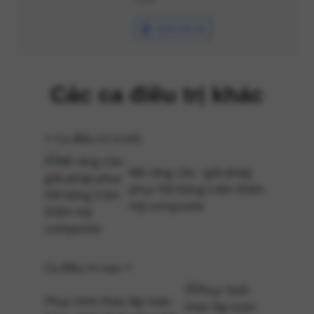
Xem hồ sơ
Các ca điều trị khác
Ca điều trị trước
Mẻ răng cửa - giải pháp
phục hồi bằng trám thẩm
mỹ composite
Ca điều trị sau
Phục hình tháo lắp toàn