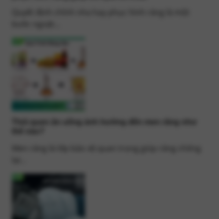
Quyết định chỉnh nha hay phục hình răng là một
bước ngoặt...
Thói quen ăn uống ảnh hưởng đến men răng như
thế nào?
Men răng là lớp bảo vệ quan trọng giúp răng chống
lại...