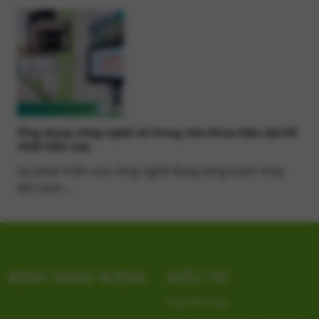
Ứng dụng công nghệ số trong nha khoa hiện đại tốt
nhất hiện nay
Sự phát triển của công nghệ đang từng bước thay
đổi cách...
BỆNH RĂNG MIỆNG
ĐIỀU TRỊ
Cạo vôi răng