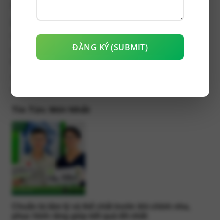
phủ 6mm...
ĐĂNG KÝ (SUBMIT)
Thay đổi nụ cười an toàn với răng sứ thẩm mỹ vùng
răng trước bảo tồn mô răng
Tình trạng ban đầu Răng cửa hàm trên hình giác,
tuột nướu,...
Tin Tức Mới Nhất
Chuẩn bị tâm lý và thể chất trước khi chỉnh nha,
phục hình răng giúp kết quả tốt nhất