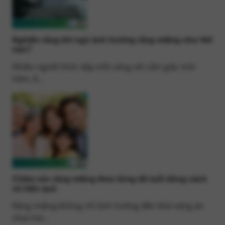
Nghiến răng khi ngủ ảnh hưởng răng miệng như thế
nào?
Nhiều người thức dậy mỗi sáng với cảm giác mỏi
hàm, ê...
Chăm sóc răng miệng theo từng độ tuổi đúng cách
và hiệu quả
Răng miệng không chỉ ảnh hưởng đến khả năng ăn
nhai mà...