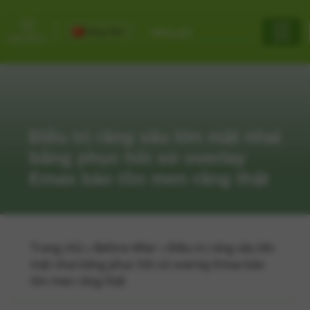
Tiếng Việt
Bảng giá
Điều trị răng sâu lớn mặt nhai
bằng phục hồi sứ overlay
Emax bảo tồn men răng thật
Trang chủ
»
Before After
»
Điều trị răng sâu lớn
mặt nhai bằng phục hồi sứ overlay Emax bảo
tồn men răng thật