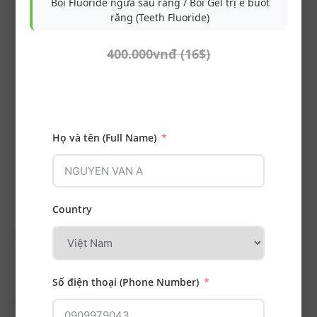
Bôi Fluoride ngừa sâu răng / Bôi Gel trị ê buốt
răng (Teeth Fluoride)
Ca điều trị sau
400.000vnđ (16$)
Trám đắp mặt răng thẩm
mỹ bằng composite &
đóng các tam giác đen
vùng răng cửa hàm dưới
Họ và tên (Full Name)
Country
Ca Điều Trị Khác
Số điện thoại (Phone Number)
Răng bị vỡ khi ăn nhai đồ cứng được phục hồi với
onlay sứ bảo tồn mô răng