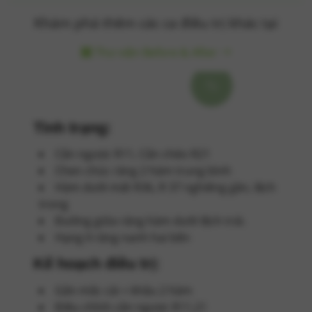
Khám phá thêm các ca điều trị khác tại
Thư viện Before & After
Tình trạng:
Cắn ngược R11, Cắn chéo R21
Chen chúc răng 2 hàm trung bình
Hàm dưới mất R36, R 37 nghiêng gần, lệch
trong
Đường giữa răng hàm dưới lệch trái.
Hạng II răng nanh hai bên
Kế hoạch điều trị:
Gắn mắc cài + khâu 2 hàm
Điều chỉnh cắn ngược R11,21