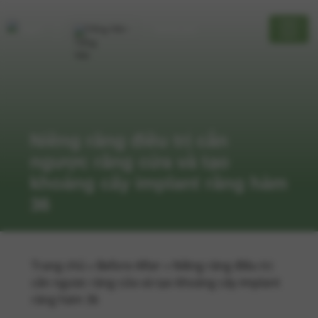
Tiếng Việt
Bảng giá
Niềng răng điều trị cắn
ngược răng cửa và tạo
khoảng cấy implant răng hàm
36
Trang chủ
»
Before After
»
Niềng răng điều trị
cắn ngược răng cửa và tạo khoảng cấy implant
răng hàm 36