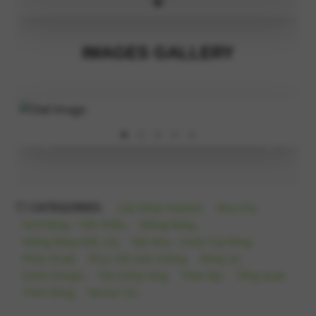
IMAGES GALLERY
‹
›
CATEGORIES:
Cấy Ghép Implant,
Nha chu,
Nhổ Răng - Tiểu Phẫu,
Niềng Răng,
Niềng Răng Mắc Cài,
Nội Nha - Chữa Tuỷ Răng,
Phẫu thuật,
Phục hồi toàn miệng,
Răng sứ,
Smile Design,
Tẩy trắng răng,
Tháo lắp,
Tổng quát,
Trám Răng,
Veneer Sứ,