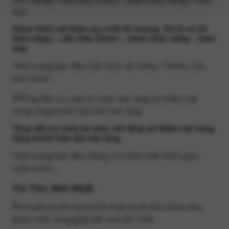
Hành trình cải thiện nụ cười ấn tượng: Xử lý ca hô
hàm nặng – cắn chìa 15mm – chen chúc nặng – hàm
hẹp
Tình trạng ban đầu Cắn chìa rất nhiều: 15mm, Cắn
phủ 6mm...
Thay đổi nụ cười an toàn với răng sứ thẩm mỹ vùng
răng trước bảo tồn mô răng
Tình trạng ban đầu Răng cửa hàm trên hình giác,
tuột nướu,...
Tin Tức Mới Nhất