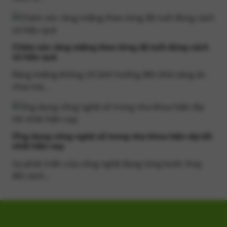
Chăm sóc răng miệng theo từng độ tuổi đúng cách
và hiệu quả
Răng miệng không chỉ ảnh hưởng đến khả năng ăn
nhai mà...
Ứng dụng công nghệ số trong nha khoa hiện đại tốt
nhất hiện nay
Sự phát triển của công nghệ đang từng bước thay
đổi cách...