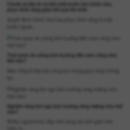
Chuẩn bị tâm lý và thể chất trước khi chỉnh nha,
phục hình răng giúp kết quả tốt nhất
Quyết định chỉnh nha hay phục hình răng là một
bước ngoặt...
Thói quen ăn uống ảnh hưởng đến men răng như
thế nào?
Men răng là lớp bảo vệ quan trọng giúp răng chống
lại...
Nghiến răng khi ngủ ảnh hưởng răng miệng như thế
nào?
Nhiều người thức dậy mỗi sáng với cảm giác mỏi
hàm, ê...