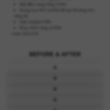
Xếp đều cung răng 2 hàm
Dựng trục R37 và R35 để tạo khoảng cho
răng 36
Cắm implant R36
Phục hình răng sứ R36
Case: 0321218
BEFORE & AFTER