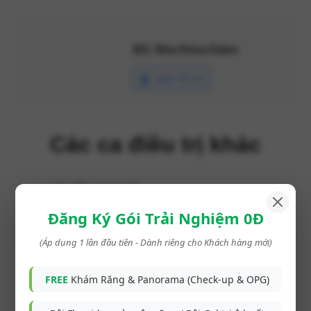
BS. Nha Khoa Eden
Xem hồ sơ
Các ca điều trị khác
Ca điều trị trước
Đăng Ký Gói Trải Nghiệm 0Đ
Khắc phục 2 răng cửa trên
bị mẻ do tai nạn với
(Áp dụng 1 lần đầu tiên - Dành riêng cho Khách hàng mới)
phương pháp trám răng
thẩm mỹ
FREE
Khám Răng & Panorama (Check-up & OPG)