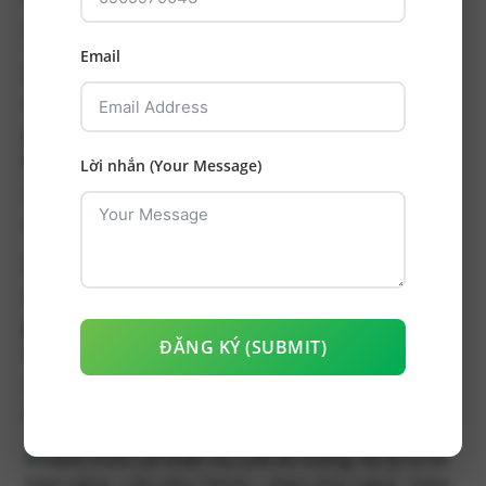
Tình trạng ban đầu Bệnh nhân có răng 26 bị vỡ múi...
Email
Phục hồi mão răng sứ sau điều trị tủy kết hợp đóng
khe thưa do mất răng
Lời nhắn (Your Message)
Tình trạng trước điều trị Răng 45 đã được điều trị
nội...
Điều trị kém khoáng hóa men ngà bằng phương
ĐĂNG KÝ (SUBMIT)
pháp thâm nhập nhựa ICON
Tình trạng ban đầu: Bệnh nhân có tình trạng kém
khoáng hóa...