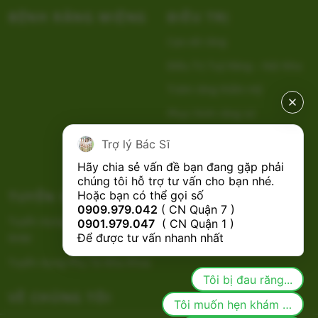
BỆNH RĂNG MIỆNG
ĐIỀU TRỊ
Cạo vôi răng
Điều Trị Tuỷ Răng – Nội Nha
Trám răng thẩm mỹ
Phục hình răng sứ
Tẩy Trắng Răng
Trợ lý Bác Sĩ
Nhổ Răng
Hãy chia sẻ vấn đề bạn đang gặp phải 
chúng tôi hỗ trợ tư vấn cho bạn nhé.

TUYỂN DỤNG
CHÍNH SÁCH
Hoặc bạn có thể gọi số 
0909.979.042
 ( CN Quận 7 ) 
Tuyển dụng Bác Sĩ Nha Khoa
0901.979.047
  ( CN Quận 1 ) 
Để được tư vấn nhanh nhất
RHM
Tuyển dụng Phụ Tá Nha Khoa
Tôi bị đau răng...
VỀ CHÚNG TÔI
Tôi muốn hẹn khám răng