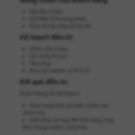
Mong muốn của khách hàng
Sắp đều 2 hàm
Cải thiện tình trạng móm
Phục hồi lại răng cửa bị mẻ
Kế hoạch điều trị
Chỉnh nha 2 hàm
Cắt nướu R12,22
Tẩy trắng
Phục hồi veneer sứ R13-23
Kết quả điều trị
Khách hàng rất hài lòng vì:
Tình trạng món cải thiện nhiều sau
chỉnh nha
Khôi phục và thay đổi hình dạng răng
theo mong muốn ( răng thỏ)