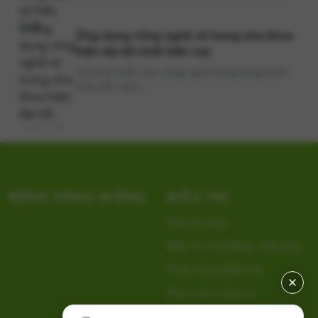
Ứng dụng công nghệ số trong nha khoa
hiện đại tốt nhất hiện nay
Sự phát triển của công nghệ đang từng bước
thay đổi cách...
BỆNH RĂNG MIỆNG
ĐIỀU TRỊ
Cạo vôi răng
Điều Trị Tuỷ Răng – Nội Nha
Trám răng thẩm mỹ
Phục hình răng sứ
Tẩy Trắng Răng