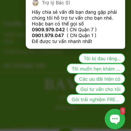
Trợ lý Bác Sĩ
Nhổ Răng
Hãy chia sẻ vấn đề bạn đang gặp phải 
chúng tôi hỗ trợ tư vấn cho bạn nhé.

TUYỂN DỤNG
CHÍNH SÁCH
Hoặc bạn có thể gọi số 
0909.979.042
 ( CN Quận 7 ) 
Tuyển dụng Bác Sĩ Nha Khoa
0901.979.047
  ( CN Quận 1 ) 
Để được tư vấn nhanh nhất
RHM
Tuyển dụng Phụ Tá Nha Khoa
Tôi bị đau răng...
VỀ CHÚNG TÔI
Tôi muốn hẹn khám răng
Các ưu đãi hiện có
B
A
V
F
Gọi tư vấn cho tôi
Liên hệ
Gói trải nghiệm FREE cho khách mới
Send Email
1
Copyright © 2015 -
2026
Eden Dental Group. All rights