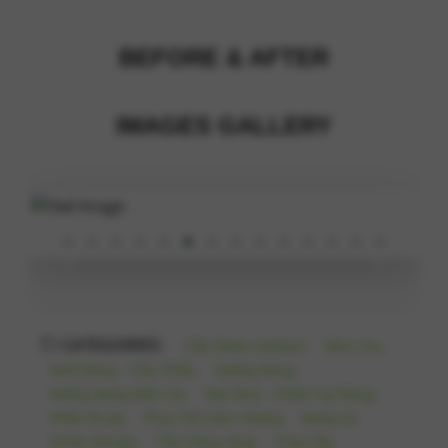
BEFORE & AFTER
IMAGES GALLERY
‹
›
CATEGORIES:
Cấy Ghép Implant,
Nha chu,
Nhổ Răng - Tiểu Phẫu,
Niềng Răng,
Niềng Răng Mắc Cài,
Nội Nha - Chữa Tuỷ Răng,
Phẫu thuật,
Phục hồi toàn miệng,
Răng sứ,
Smile Design,
Tẩy trắng răng,
Tháo lắp,