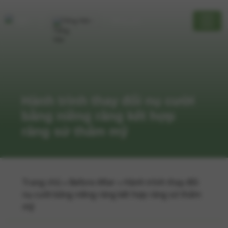
Tiếng Việt
Bảng giá
Hành trình thay đổi nụ cười
bằng niềng răng kết hợp
răng sứ thẩm mỹ
Trang chủ
»
Before After
»
Hành trình thay đổi
nụ cười bằng niềng răng kết hợp răng sứ thẩm
mỹ