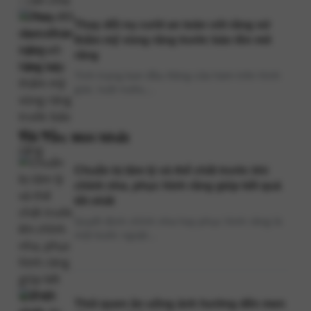
Thay đổi nụ cười an toàn với răng sứ
thẩm mỹ vùng răng trước bảo tồn mô
răng
Tình trạng ban đầu Răng cửa hàm trên hình
giác, tuột nướu,...
Tin Tức Mới Nhất
Chuẩn bị tâm lý và thể chất trước khi
chỉnh nha, phục hình răng giúp kết quả
tốt nhất
Quyết định chỉnh nha hay phục hình răng là
một bước ngoặt...
Thói quen ăn uống ảnh hưởng đến men