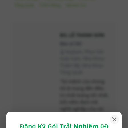
Tổng quát,
Trám Răng,
Veneer Sứ,
BS. LÊ THANH SƠN
Bác sĩ CKI
Implant, Phục hồi
toàn hàm, Nha Khoa
Thẩm Mỹ, Nha Khoa
Tổng Quát
"Sứ mệnh của chúng
tôi là mang đến điều
trị chất lượng tốt nhất,
bởi niềm đam mê
nghề nghiệp của các
bác sĩ"
Đăng Ký Gói Trải Nghiệm 0Đ