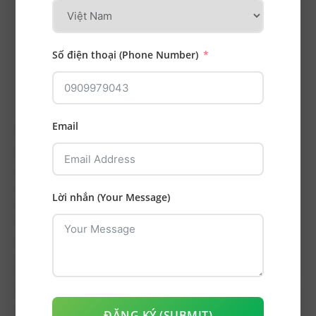
IV
Số điện thoại (Phone Number)
Email
Ca Điều Trị Khác
Răng bị vỡ khi ăn nhai đồ cứng được
phục hồi với onlay sứ bảo tồn mô răng
Lời nhắn (Your Message)
Tình trạng ban đầu Bệnh nhân có răng 26 bị
vỡ múi...
Phục hồi mão răng sứ sau điều trị tủy kết
hợp đóng khe thưa do mất răng
ĐĂNG KÝ (SUBMIT)