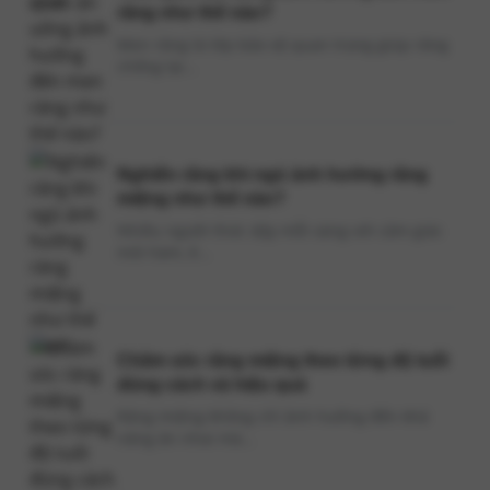
răng như thế nào?
Men răng là lớp bảo vệ quan trọng giúp răng
chống lại...
Nghiến răng khi ngủ ảnh hưởng răng
miệng như thế nào?
Nhiều người thức dậy mỗi sáng với cảm giác
mỏi hàm, ê...
Chăm sóc răng miệng theo từng độ tuổi
đúng cách và hiệu quả
Răng miệng không chỉ ảnh hưởng đến khả
năng ăn nhai mà...