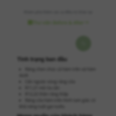
Khám phá thêm các ca điều trị khác tại
Thư viện Before & After
Tình trạng ban đầu
Răng chen chúc cả hàm trên và hàm
dưới
Cắn ngược vùng răng cửa
R11,21 mẻ rìa cắn
R12,22 thân răng thấp
Răng cửa hàm trên hình tam giác có
khả năng tuột gai nướu