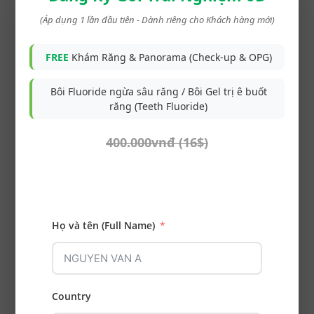
Xem hồ sơ
(Áp dụng 1 lần đầu tiên - Dành riêng cho Khách hàng mới)
FREE
Khám Răng & Panorama (Check-up & OPG)
Các ca điều trị khác
Bôi Fluoride ngừa sâu răng / Bôi Gel trị ê buốt
răng (Teeth Fluoride)
Ca điều trị trước
400.000vnđ (16$)
Trám răng cửa 21 xoang
IV Phục hồi hình dáng
răng bằng Composite
thẩm mỹ
Họ và tên (Full Name)
Ca điều trị sau
Lấy cao răng 2 hàm - điều
Country
trị viêm nướu vôi răng độ