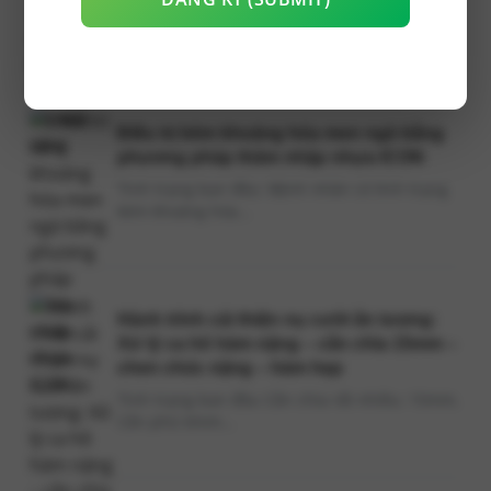
Tình trạng trước điều trị Răng 45 đã được điều
trị nội...
Điều trị kém khoáng hóa men ngà bằng
phương pháp thâm nhập nhựa ICON
Tình trạng ban đầu: Bệnh nhân có tình trạng
kém khoáng hóa...
Hành trình cải thiện nụ cười ấn tượng:
Xử lý ca hô hàm nặng – cắn chìa 15mm –
chen chúc nặng – hàm hẹp
Tình trạng ban đầu Cắn chìa rất nhiều: 15mm,
Cắn phủ 6mm...