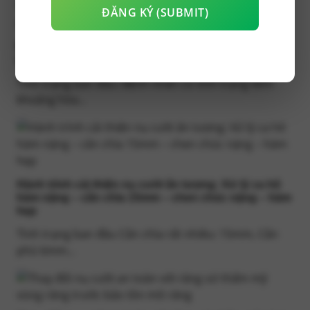
ĐĂNG KÝ (SUBMIT)
Điều trị kém khoáng hóa men ngà bằng phương
pháp thâm nhập nhựa ICON
Tình trạng ban đầu: Bệnh nhân có tình trạng kém
khoáng hóa...
Hành trình cải thiện nụ cười ấn tượng: Xử lý ca hô
hàm nặng – cắn chìa 15mm – chen chúc nặng – hàm
hẹp
Tình trạng ban đầu Cắn chìa rất nhiều: 15mm, Cắn
phủ 6mm...