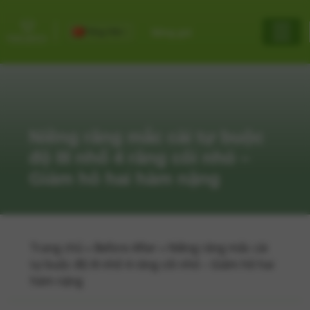
Tiếng Việt
Bảng giá
Niềng răng mắc cài tự buộc
độ III nhổ 4 răng cối nhỏ –
Giảm hô hai hàm nặng
Trang chủ
»
Before After
»
Niềng răng mắc cài
tự buộc độ III nhổ 4 răng cối nhỏ – Giảm hô hai
hàm nặng