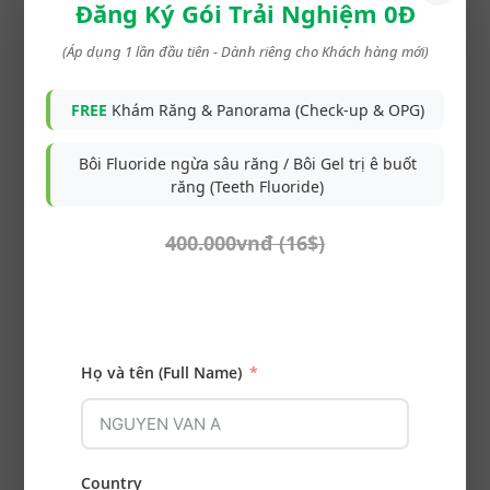
Đăng Ký Gói Trải Nghiệm 0Đ
Đóng khe hở răng cửa
(Áp dụng 1 lần đầu tiên - Dành riêng cho Khách hàng mới)
bằng veneer siêu mỏng
Ultra Thin - veneer không
FREE
Khám Răng & Panorama (Check-up & OPG)
cần mài răng
Bôi Fluoride ngừa sâu răng / Bôi Gel trị ê buốt
răng (Teeth Fluoride)
Ca điều trị sau
400.000vnđ (16$)
Niềng răng mắc cài kim
loại chỉnh cắn ngược hô 2
hàm - nhổ 4 răng cối - 4
Họ và tên (Full Name)
minivis - Đóng khoảng
răng mất răng cối 36
Country