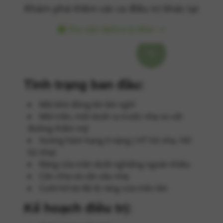
Khám phá thêm các ca điều trị khác tại
Thư viện Before & After
Tình trạng ban đầu:
Môi khó đóng kín khi nghỉ
Môi trên, môi dưới ra trước nhẹ so với
đường thẫm mỹ
Xương hàm hạng II nặng ( HT hô nhẹ, HD
lùi nhẹ)
Răng cửa trên dưới nghiêng ngoài nhiều
Cắn chìa và cắn sâu nhẹ
Cười hở lợi độ lộ răng cứa trên lớn
Kế hoạch điều trị: