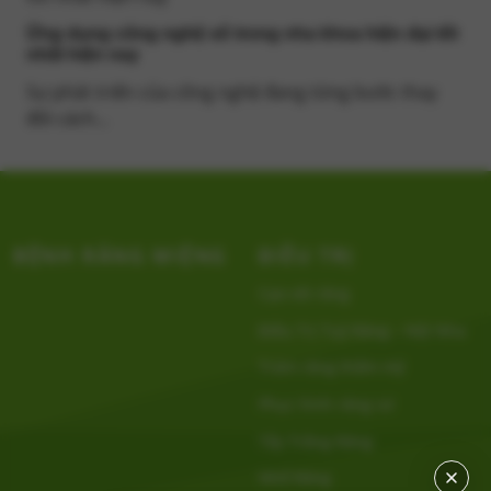
Ứng dụng công nghệ số trong nha khoa hiện đại tốt
nhất hiện nay
Sự phát triển của công nghệ đang từng bước thay
đổi cách...
BỆNH RĂNG MIỆNG
ĐIỀU TRỊ
Cạo vôi răng
Điều Trị Tuỷ Răng – Nội Nha
Trám răng thẩm mỹ
Phục hình răng sứ
Tẩy Trắng Răng
Nhổ Răng