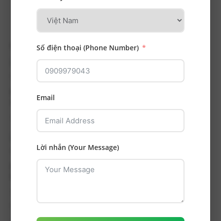
Ca Điều Trị Khác
Số điện thoại (Phone Number)
Răng bị vỡ khi ăn nhai đồ cứng được phục hồi với
Email
onlay sứ bảo tồn mô răng
Tình trạng ban đầu Bệnh nhân có răng 26 bị vỡ múi...
Lời nhắn (Your Message)
Phục hồi mão răng sứ sau điều trị tủy kết hợp đóng
khe thưa do mất răng
Tình trạng trước điều trị Răng 45 đã được điều trị
nội...