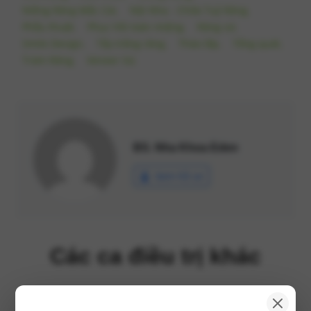
Niềng Răng Mắc Cài,
Nội Nha - Chữa Tuỷ Răng,
Phẫu thuật,
Phục hồi toàn miệng,
Răng sứ,
Smile Design,
Tẩy trắng răng,
Tháo lắp,
Tổng quát,
Trám Răng,
Veneer Sứ,
BS. Nha Khoa Eden
Xem hồ sơ
Các ca điều trị khác
Ca điều trị trước