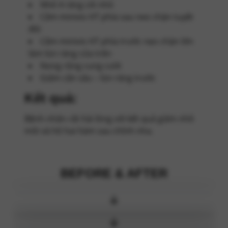
Nhổ 4 răng cối nhỏ
Cắm minivis HT phía sau neo chặn tuyệt
đối
Cắm minivis HT phía trước nẹo chặn lớn
làm lún răng cửa trên
Nong rộng cung cười
Giảm cắn sâu – lún răng trước
Kết quả:
Bệnh nhân rất hài lòng với kết quả giảm nhô
môi và hô hai hàm sau chỉnh nha.
BEFORE & AFTER