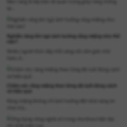
Men răng là lớp bảo vệ quan trọng giúp răng chống
lại...
Nghiến răng khi ngủ ảnh hưởng răng miệng như thế
nào?
Nhiều người thức dậy mỗi sáng với cảm giác mỏi
hàm, ê...
Chăm sóc răng miệng theo từng độ tuổi đúng cách
và hiệu quả
Răng miệng không chỉ ảnh hưởng đến khả năng ăn
nhai mà...