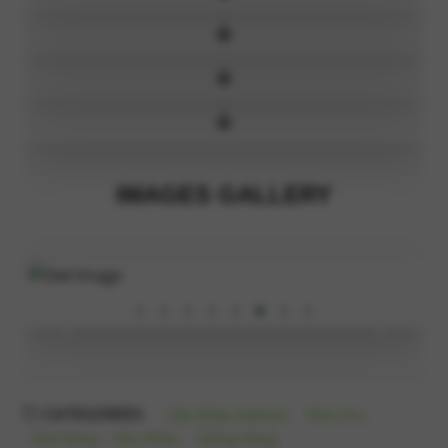
IMAGES GALLERY
‹
›
CATEGORIES:
Cấy Ghép Implant,
Nha chu,
Nhổ Răng - Tiểu Phẫu,
Niềng Răng,