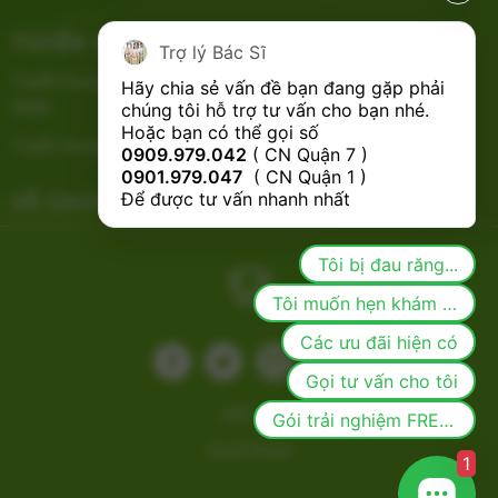
TUYỂN DỤNG
CHÍNH SÁCH
Trợ lý Bác Sĩ
Tuyển dụng Bác Sĩ Nha Khoa
Hãy chia sẻ vấn đề bạn đang gặp phải 
RHM
chúng tôi hỗ trợ tư vấn cho bạn nhé.

Hoặc bạn có thể gọi số 
Tuyển dụng Phụ Tá Nha Khoa
0909.979.042
 ( CN Quận 7 ) 
0901.979.047
  ( CN Quận 1 ) 
VỀ CHÚNG TÔI
Để được tư vấn nhanh nhất
Tôi bị đau răng...
Tôi muốn hẹn khám răng
Các ưu đãi hiện có
B
A
V
F
Gọi tư vấn cho tôi
Liên hệ
Gói trải nghiệm FREE cho khách mới
Send Email
1