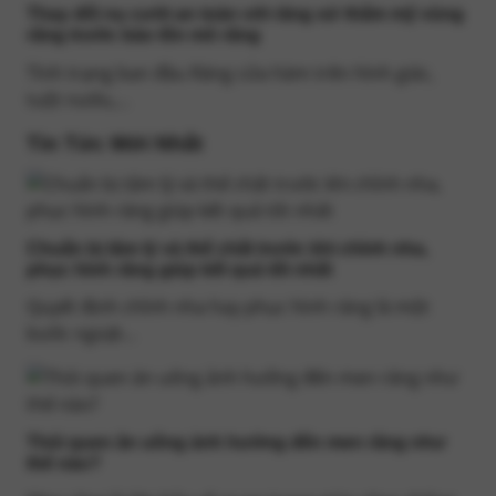
Thay đổi nụ cười an toàn với răng sứ thẩm mỹ vùng
răng trước bảo tồn mô răng
Tình trạng ban đầu Răng cửa hàm trên hình giác,
tuột nướu,...
Tin Tức Mới Nhất
Chuẩn bị tâm lý và thể chất trước khi chỉnh nha,
phục hình răng giúp kết quả tốt nhất
Quyết định chỉnh nha hay phục hình răng là một
bước ngoặt...
Thói quen ăn uống ảnh hưởng đến men răng như
thế nào?