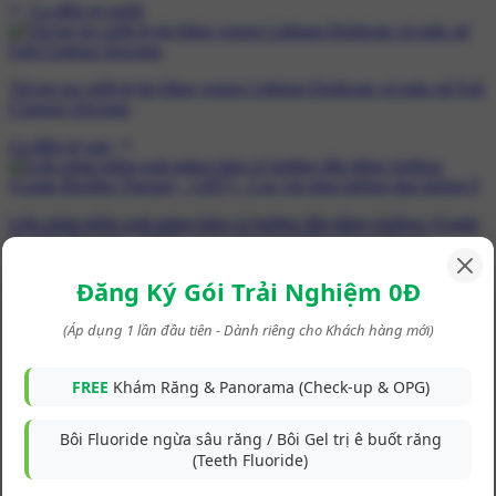
Ca điều trị trước
Tái tạo nụ cười tự tin bằng veneer Lithium Disilicate và mão sứ Full
Contour Zirconia
Ca điều trị sau
Liệu pháp kiểm soát mảng bám có hướng dẫn bằng Airflow (Guide
Biofilm Therapy - GBT) - Cạo vôi răng không đau không ê
Đăng Ký Gói Trải Nghiệm 0Đ
Ca Điều Trị Khác
(Áp dụng 1 lần đầu tiên - Dành riêng cho Khách hàng mới)
FREE
Khám Răng & Panorama (Check-up & OPG)
Răng bị vỡ khi ăn nhai đồ cứng được phục hồi với onlay sứ bảo
tồn mô răng
Bôi Fluoride ngừa sâu răng / Bôi Gel trị ê buốt răng
Tình trạng ban đầu Bệnh nhân có răng 26 bị vỡ múi...
(Teeth Fluoride)