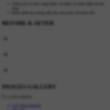
Thẩm mỹ và chức năng được cải thiện và bệnh nhân rất hài
lòng
Bệnh nhân hẹn tháng tiếp theo làm phục hồi hàm trên
BEFORE & AFTER
IMAGES GALLERY
CATEGORIES:
Cấy Ghép Implant,
Nha chu,