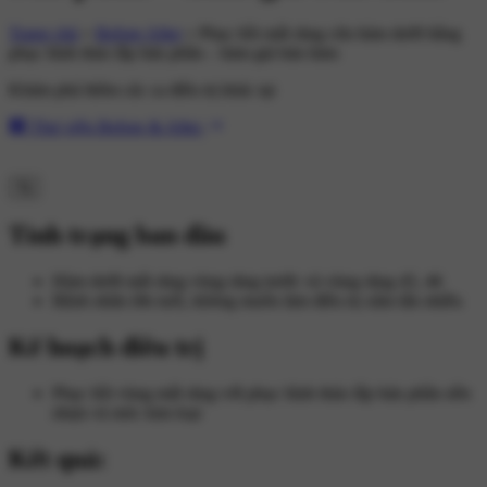
Trang chủ
»
Before After
»
Phục hồi mất răng cửa hàm dưới bằng
phục hình tháo lắp bán phần – hàm giả bán hàm
Khám phá thêm các ca điều trị khác tại
Thư viện Before & After
Tình trạng ban đầu
Hàm dưới mất răng vùng răng trước và vùng răng 45, 46
Bệnh nhân lớn tuổi, không muốn làm điều trị xâm lấn nhiều
Kế hoạch điều trị
Phục hồi vùng mất răng với phục hình tháo lắp bán phần nền
nhựa và móc kim loại
Kết quả: