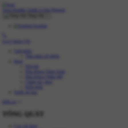
Your Healthy Smile is Our Passion
Tiếng Việt
English
Gọi Chúng Tôi
Giới thiệu
Tầm nhìn sứ mệnh
Blog
Nổi bật
Nha Khoa Tổng Quát
Nha Khoa Thẩm Mỹ
Chăm sóc răng
Kiến thức
Trước & Sau
Điều trị
TỔNG QUÁT
Cạo vôi răng