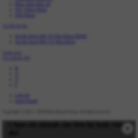
Phục hình răng sứ
Tẩy Trắng Răng
Nhổ Răng
TUYỂN DỤNG
Tuyển dụng Bác Sĩ Nha Khoa RHM
Tuyển dụng Phụ Tá Nha Khoa
Chính sách
VỀ CHÚNG TÔI
B
A
V
F
Liên hệ
Send Email
Copyright © 2015 -
2026
Eden Dental Group. All rights reserved.
Chọn chi nhánh cần liên hệ hoặc tổng
đài