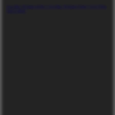
Gọi Bác Sĩ Eden Quận 1
Gọi Bác Sĩ Eden Quận 7
Gọi Tổng
Đài CSKH