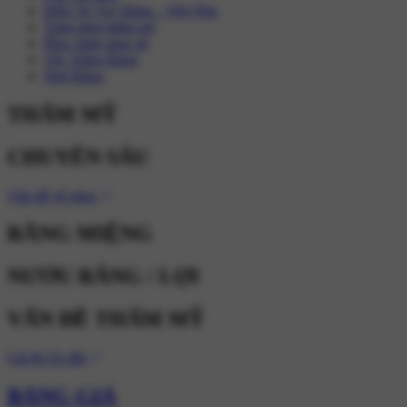
Điều Trị Tuỷ Răng – Nội Nha
Trám răng thẩm mỹ
Phục hình răng sứ
Tẩy Trắng Răng
Nhổ Răng
THẨM MỸ
CHUYÊN SÂU
Vấn đề về răng
RĂNG MIỆNG
NƯỚU RĂNG / LỢI
VẤN ĐỀ THẨM MỸ
Giá & Ưu đãi
BẢNG GIÁ