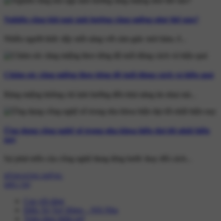
Nghiến răng khi ngủ ảnh hưởng răng miệng như thế nào?
Nhiều người thức dậy mỗi sáng với cảm giác mỏi hàm, ê...
Chăm sóc răng miệng theo từng độ tuổi đúng cách và hiệu quả
Răng miệng không chỉ ảnh hưởng đến khả năng ăn nhai mà...
Ứng dụng công nghệ số trong nha khoa hiện đại tốt nhất hiện
nay
Sự phát triển của công nghệ đang từng bước thay đổi cách...
BỆNH RĂNG MIỆNG
ĐIỀU TRỊ
Cạo vôi răng
Điều Trị Tuỷ Răng – Nội Nha
Trám răng thẩm mỹ