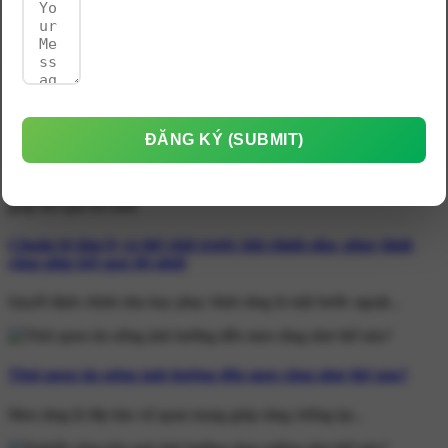
Thay đổi nụ cười an toàn với răng sứ thẩm mỹ vùng răng
trước bảo tồn mô răng
Tình trạng ban đầu Răng cửa hàm trên hình giác, tuột nướu,...
ĐĂNG KÝ (SUBMIT)
Tin Tức Mới Nhất
Chuẩn bị tâm lý và thể chất trước khi chỉnh nha, phục hình
răng giúp kết quả tốt nhất
Quyết định chỉnh nha hay phục hình răng là một bước ngoặt...
Thói quen ăn uống ảnh hưởng đến men răng như thế nào?
Men răng là lớp bảo vệ quan trọng giúp răng chống lại...