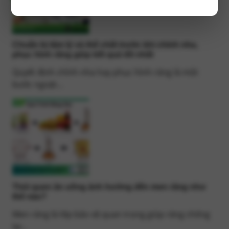
Chuẩn bị tâm lý và thể chất trước khi chỉnh nha,
phục hình răng giúp kết quả tốt nhất
Quyết định chỉnh nha hay phục hình răng là một
bước ngoặt...
Thói quen ăn uống ảnh hưởng đến men răng như
thế nào?
Men răng là lớp bảo vệ quan trọng giúp răng chống
lại...