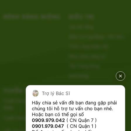
BỆNH RĂNG MIỆNG
ĐIỀU TRỊ
Cạo vôi răng
Điều Trị Tuỷ Răng – Nội Nha
Trám răng thẩm mỹ
Phục hình răng sứ
Tẩy Trắng Răng
Nhổ Răng
TUYỂN DỤNG
CHÍNH SÁCH
Trợ lý Bác Sĩ
Tuyển dụng Bác Sĩ Nha Khoa
Hãy chia sẻ vấn đề bạn đang gặp phải 
RHM
chúng tôi hỗ trợ tư vấn cho bạn nhé.

Hoặc bạn có thể gọi số 
Tuyển dụng Phụ Tá Nha Khoa
0909.979.042
 ( CN Quận 7 ) 
0901.979.047
  ( CN Quận 1 ) 