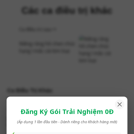
Các ca điều trị khác
Ca điều trị sau
Niềng răng hô chen chúc
hạng I mắc cài kim loại
Ca Điều Trị Khác
Đăng Ký Gói Trải Nghiệm 0Đ
Răng bị vỡ khi ăn nhai đồ cứng được phục hồi với
(Áp dụng 1 lần đầu tiên - Dành riêng cho Khách hàng mới)
onlay sứ bảo tồn mô răng