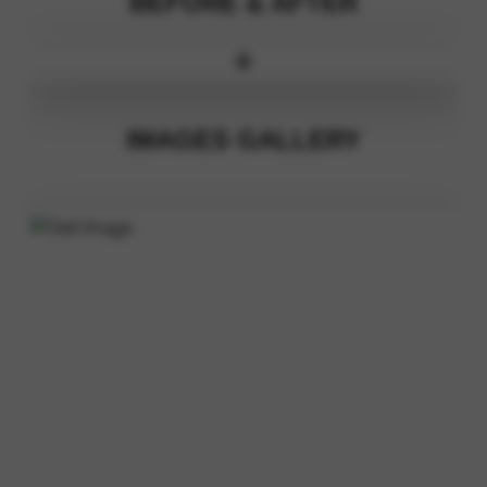
BEFORE & AFTER
IMAGES GALLERY
‹
›