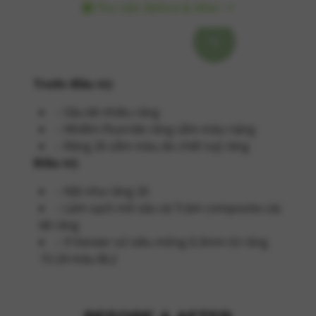
Thư viện Before & After
Trước điều trị:
– Sâu kẽ nhiều răng
– Nhiễm Fluoride răng sẫm màu nặng
– Răng 26 sẫm màu do chết tuỷ răng
Điều trị:
– Nội nha răng 26
– Làm sạch mô sâu và Trám composite các
kẽ răng
– 9 Veneer sứ siêu mỏng 0,3mm từ răng
15-24 màu BL2