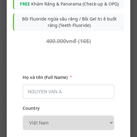
Tình trạng ban đầu Bệnh nhân có răng 26 bị vỡ múi...
FREE
Khám Răng & Panorama (Check-up & OPG)
Bôi Fluoride ngừa sâu răng / Bôi Gel trị ê buốt
răng (Teeth Fluoride)
Phục hồi mão răng sứ sau điều trị tủy kết hợp đóng
khe thưa do mất răng
400.000vnđ (16$)
Tình trạng trước điều trị Răng 45 đã được điều trị
nội...
Họ và tên (Full Name)
Điều trị kém khoáng hóa men ngà bằng phương
pháp thâm nhập nhựa ICON
Tình trạng ban đầu: Bệnh nhân có tình trạng kém
khoáng hóa...
Country