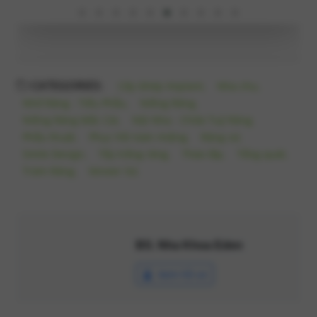
CATEGORIES:
Cấy Ghép Implant,
Nha chu,
Nhổ Răng - Tiểu Phẫu,
Niềng Răng,
Niềng Răng Mắc Cài,
Nội Nha - Chữa Tuỷ Răng,
Phẫu thuật,
Phục hồi toàn miệng,
Răng sứ,
Smile Design,
Tẩy trắng răng,
Tháo lắp,
Tổng quát,
Trám Răng,
Veneer Sứ,
BS. Nha Khoa Eden
Xem hồ sơ