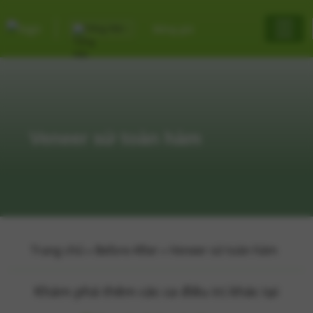
Tiếng Việt
Bảng giá
Veneer sứ toàn hàm
Trang chủ
»
Before After
»
Veneer sứ toàn hàm
Khám phá thêm các ca điều trị khác tại