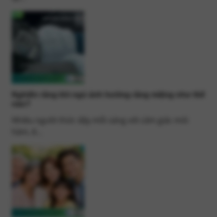
Nghiến răng khi ngủ ảnh hưởng răng miệng như thế
nào?
Nhiều người thức dậy mỗi sáng với cảm giác mỏi
hàm, ê...