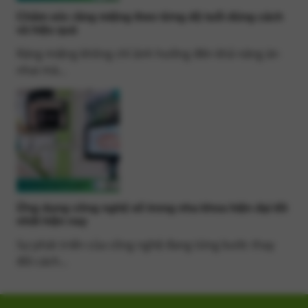
Chăm sóc răng miệng theo từng độ tuổi đúng cách
và hiệu quả
Răng miệng không chỉ ảnh hưởng đến khả năng ăn
nhai mà...
Ứng dụng công nghệ số trong nha khoa hiện đại tốt
nhất hiện nay
Sự phát triển của công nghệ đang từng bước thay
đổi cách...