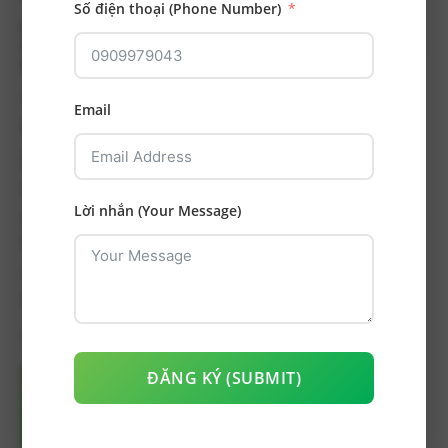
Số điện thoại (Phone Number)
Hành trình cải thiện nụ cười ấn tượng: Xử lý ca hô
hàm nặng – cắn chìa 15mm – chen chúc nặng – hàm
hẹp
Tình trạng ban đầu Cắn chìa rất nhiều: 15mm, Cắn
Email
phủ 6mm...
Lời nhắn (Your Message)
Thay đổi nụ cười an toàn với răng sứ thẩm mỹ vùng
răng trước bảo tồn mô răng
Tình trạng ban đầu Răng cửa hàm trên hình giác,
tuột nướu,...
Tin Tức Mới Nhất
ĐĂNG KÝ (SUBMIT)