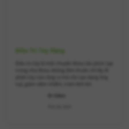
Điều Trị Tủy Răng
Điều trị tủy là một chuyên khoa sâu phức tạp
trong nha khoa, không đơn thuần chỉ lấy đi
phần tủy của răng ra mà còn tạo dạng ống
tuỷ, giảm viêm nhiễm, trám khít kín
Dr Eden
Th5 20, 2021