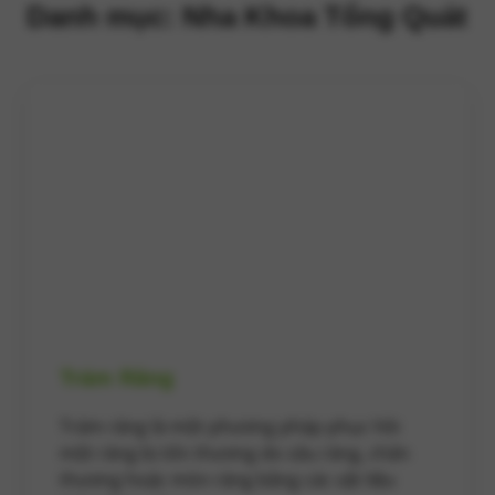
Danh mục:
Nha Khoa Tổng Quát
Trám Răng
Trám răng là một phương pháp phục hồi
một răng bị tổn thương do sâu răng, chấn
thương hoặc mòn răng bằng các vật liệu