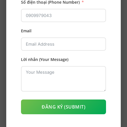
Số điện thoại (Phone Number)
Ứng dụng công nghệ số trong nha khoa
hiện đại tốt nhất hiện nay
Email
Sự phát triển của công nghệ đang từng bước
thay đổi cách...
Lời nhắn (Your Message)
CATEGORIES
Kiến thức
(240)
ĐĂNG KÝ (SUBMIT)
Chăm sóc răng
(167)
Nha Khoa Tổng Quát
(81)