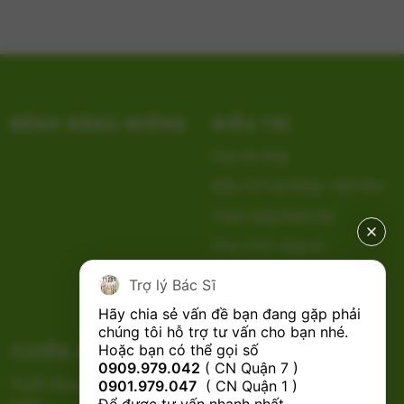
BỆNH RĂNG MIỆNG
ĐIỀU TRỊ
Cạo vôi răng
Điều Trị Tuỷ Răng – Nội Nha
Trám răng thẩm mỹ
Phục hình răng sứ
Tẩy Trắng Răng
Trợ lý Bác Sĩ
Nhổ Răng
Hãy chia sẻ vấn đề bạn đang gặp phải 
chúng tôi hỗ trợ tư vấn cho bạn nhé.

Hoặc bạn có thể gọi số 
TUYỂN DỤNG
CHÍNH SÁCH
0909.979.042
 ( CN Quận 7 ) 
Tuyển dụng Bác Sĩ Nha Khoa
0901.979.047
  ( CN Quận 1 ) 