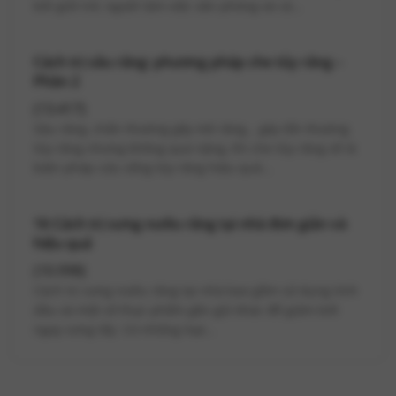
bởi giới trẻ, người làm việc văn phòng và cả...
Cách trị sâu răng: phương pháp che tủy răng –
Phần 2
(13.417)
Sâu răng, chấn thương gãy mẻ răng,.. gây tổn thương
tủy răng nhưng không quá nặng, thì che tủy răng sẽ là
biện pháp cứu sống tủy răng hiệu quả...
16 Cách trị sưng nướu răng tại nhà đơn giản và
hiệu quả
(10.998)
Cách trị sưng nướu răng tại nhà bao gồm sử dụng tinh
dầu và một số thực phẩm gần gũi khác để giảm bớt
ngay sưng tấy. Có những loại...