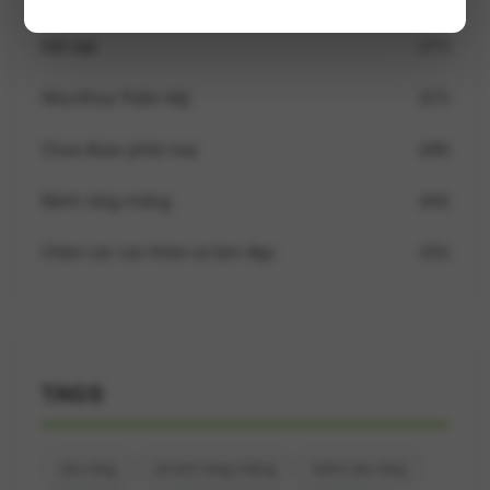
Nổi bật
(77)
Nha Khoa Thẩm Mỹ
(57)
Chưa được phân loại
(48)
Bệnh răng miệng
(44)
Chăm sóc sức khỏe và làm đẹp
(35)
TAGS
sâu răng
vệ sinh răng miệng
bệnh sâu răng