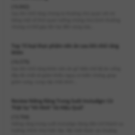
(16.842)
Sau khi nhổ răng chúng ta thường chủ quan với nó
bằng một số thói quen tưởng chừng như bình thường
nhưng có thể gây tổn hại đến vùng vừa...
Top 15 loại thực phẩm nên ăn sau khi nhổ răng
khôn
(16.579)
Sau khi nhổ răng khôn nên ăn gì? Một chế độ ăn uống
đầy đủ chất sẽ giảm thiểu nguy cơ biến chứng, giúp
giảm sưng, cung cấp chất dinh...
Review Niềng Răng Trong Suốt Invisalign: Có
Thật Sự “Vô Hình” Và Hiệu Quả?
(13.704)
Niềng răng trong suốt Invisalign đang dần trở thành xu
hướng chỉnh nha hiện đại, đặc biệt được ưa chuộng