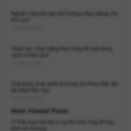
Nghiến răng khi ngủ ảnh hưởng răng miệng như
thế nào?
25 Tháng 12, 2025
Chăm sóc răng miệng theo từng độ tuổi đúng
cách và hiệu quả
25 Tháng 12, 2025
Ứng dụng công nghệ số trong nha khoa hiện đại
tốt nhất hiện nay
25 Tháng 12, 2025
Most Viewed Posts
11 Điều bạn cần lưu ý sau khi nhổ răng để mau
lành vết thương