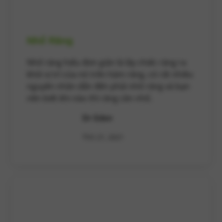
Nhổ Răng
Nhổ răng hiểu đơn giản là lấy chiếc răng ra
khỏi vị trí của nó trên hàm răng, có rất nhiều
nguyên nhân dẫn đến phải nhổ răng và bạn
nên biết khi nào thì răng cần nhổ.
Dr Eden
Th5 21, 2021