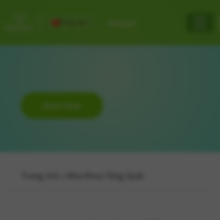
Tiếng Việt
Bảng giá
Book Now
Trang chủ
»
Nha Khoa Tổng Quát