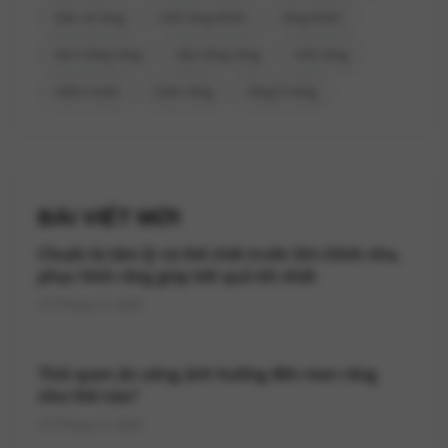
bảo vệ răng
nhổ răng khôn
răng khôn
làm trắng răng
tẩy trắng răng
nhổ răng
viêm nướu
trám răng
răng ố vàng
BÀI VIẾT MỚI
Chuẩn bị tâm lý và thể chất trước khi chỉnh nha,
phục hình răng giúp kết quả tốt nhất
25 Tháng 12, 2025
Thói quen ăn uống ảnh hưởng đến men răng
như thế nào?
25 Tháng 12, 2025