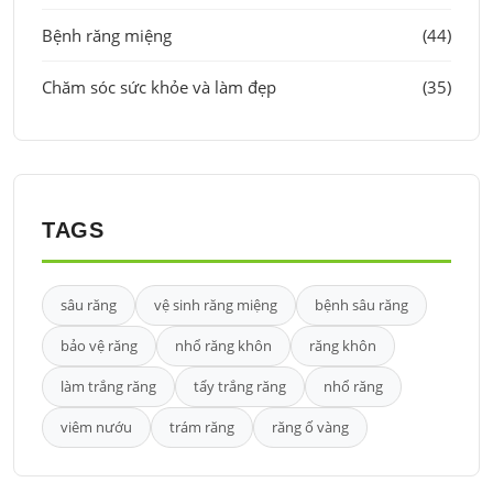
Bệnh răng miệng
(44)
Chăm sóc sức khỏe và làm đẹp
(35)
TAGS
sâu răng
vệ sinh răng miệng
bệnh sâu răng
bảo vệ răng
nhổ răng khôn
răng khôn
làm trắng răng
tẩy trắng răng
nhổ răng
viêm nướu
trám răng
răng ố vàng