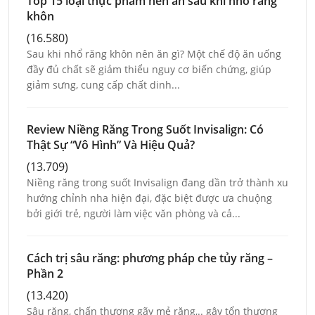
Top 15 loại thực phẩm nên ăn sau khi nhổ răng
khôn
(16.580)
Sau khi nhổ răng khôn nên ăn gì? Một chế độ ăn uống
đầy đủ chất sẽ giảm thiểu nguy cơ biến chứng, giúp
giảm sưng, cung cấp chất dinh...
Review Niềng Răng Trong Suốt Invisalign: Có
Thật Sự “Vô Hình” Và Hiệu Quả?
(13.709)
Niềng răng trong suốt Invisalign đang dần trở thành xu
hướng chỉnh nha hiện đại, đặc biệt được ưa chuộng
bởi giới trẻ, người làm việc văn phòng và cả...
Cách trị sâu răng: phương pháp che tủy răng –
Phần 2
(13.420)
Sâu răng, chấn thương gãy mẻ răng,.. gây tổn thương