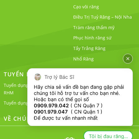
Cạo vôi răng
Điều Trị Tuỷ Răng – Nội Nha
Trám răng thẩm mỹ
Phục hình răng sứ
Tẩy Trắng Răng
Nhổ Răng
TUYỂN DỤNG
CHÍNH SÁCH
Trợ lý Bác Sĩ
Tuyển dụng Bác Sĩ Nha Khoa
Hãy chia sẻ vấn đề bạn đang gặp phải 
RHM
chúng tôi hỗ trợ tư vấn cho bạn nhé.

Hoặc bạn có thể gọi số 
Tuyển dụng Phụ Tá Nha Khoa
0909.979.042
 ( CN Quận 7 ) 
0901.979.047
  ( CN Quận 1 ) 
VỀ CHÚNG TÔI
Để được tư vấn nhanh nhất
Tôi bị đau răng...