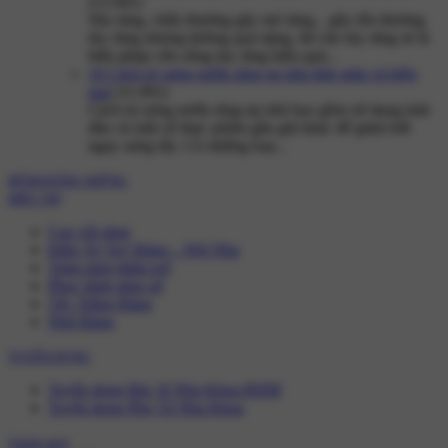
(13.441)
Sâu răng, chấn thương gãy mẻ răng,.. gây tổn thương
tủy răng nhưng không quá nặng, thì che tủy răng sẽ là
biện pháp cứu sống tủy răng hiệu quả...
16 Cách trị sưng nướu răng tại nhà đơn giản và hiệu
quả
(11.001)
Cách trị sưng nướu răng tại nhà bao gồm sử dụng tinh
dầu và một số thực phẩm gần gũi khác để giảm bớt
ngay sưng tấy. Có những loại...
BỆNH RĂNG MIỆNG
ĐIỀU TRỊ
Cạo vôi răng
Điều Trị Tuỷ Răng – Nội Nha
Trám răng thẩm mỹ
Phục hình răng sứ
Tẩy Trắng Răng
Nhổ Răng
TUYỂN DỤNG
Tuyển dụng Bác Sĩ Nha Khoa RHM
Tuyển dụng Phụ Tá Nha Khoa
Chính sách