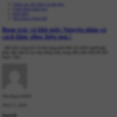
Chăm sóc sức khỏe và làm đẹp
Chưa được phân loại
Kiến thức
Nha Khoa Thẩm Mỹ
Bong tróc và khô môi: Nguyên nhân và
cách khắc phục hiệu quả !
Môi khô, bong tróc là tình trạng phổ biến mà nhiều người gặp
phải, đặc biệt là vào mùa đông hoặc trong điều kiện thời tiết khô
hanh. Tình…
Nha Khoa EDEN
Th12 17, 2024
Search