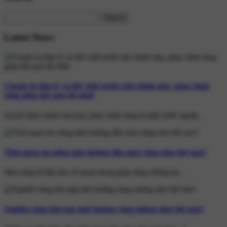
Search
Latest News
Chuẩn bị tâm lý và thể chất trước khi chỉnh nha, phục hình
răng giúp kết quả tốt nhất
Quyết định chỉnh nha hay phục hình răng là một bước ngoặt...
Thói quen ăn uống ảnh hưởng đến men răng như thế nào?
Men răng là lớp bảo vệ quan trọng giúp răng chống lại...
Nghiến răng khi ngủ ảnh hưởng răng miệng như thế nào?