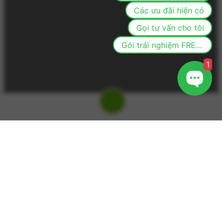
Các ưu đãi hiện có
Gọi tư vấn cho tôi
Gói trải nghiệm FREE cho khách mới
1