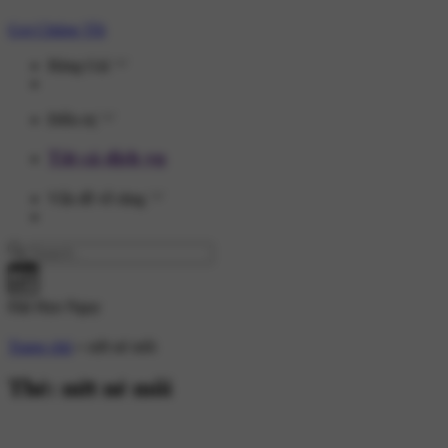
Gọi Chúng Tôi
Bảng Giá
Điều trị
Tất cả dịch vụ
Vấn đề về răng
Đặt Hẹn Ngay
Trang chủ
»
nứt nẻ môi
Thẻ:
nứt nẻ môi