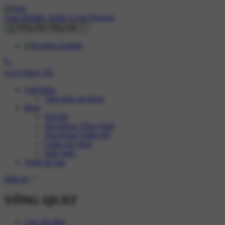
Your Healthy Smile is Our Passion
Tiếng Việt
English
Gọi Chúng Tôi
Giới thiệu
Tầm nhìn sứ mệnh
Blog
Nổi bật
Nha Khoa Tổng Quát
Nha Khoa Thẩm Mỹ
Chăm sóc răng
Kiến thức
Trước & Sau
Điều trị
TỔNG QUÁT
Cạo vôi răng