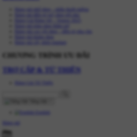
Bảng giá nhổ răng – phẫu thuật miệng
Bảng giá điều trị tuỷ răng nội nha
Bảng Giá Răng Sứ – Veneer 2025
Bảng giá trám răng thẩm mỹ
Bảng giá cạo vôi răng – điều trị nha chu
Bảng giá khám răng
Bảng giá cấy ghép implant
CHƯƠNG TRÌNH ƯU ĐÃI
TRỢ CẤP & TỪ THIỆN
Răng Giả Từ Thiện
Tiếng Việt
English
Bảng giá