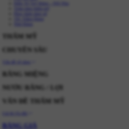
Điều Trị Tuỷ Răng – Nội Nha
Trám răng thẩm mỹ
Phục hình răng sứ
Tẩy Trắng Răng
Nhổ Răng
THẨM MỸ
CHUYÊN SÂU
Vấn đề về răng
RĂNG MIỆNG
NƯỚU RĂNG / LỢI
VẤN ĐỀ THẨM MỸ
Giá & Ưu đãi
BẢNG GIÁ