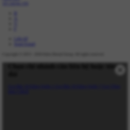
VỀ CHÚNG TÔI
B
A
V
F
Liên hệ
Send Email
Copyright © 2015 -
2026
Eden Dental Group. All rights reserved.
Chọn chi nhánh cần liên hệ hoặc tổng
đài
Gọi Bác Sĩ Eden Quận 1
Gọi Bác Sĩ Eden Quận 7
Gọi Tổng
Đài CSKH