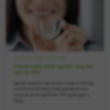
Chăm sóc răng
Kiến thức
8 Cách chữa bệnh nghiến răng khi
ngủ tại nhà
Nghiến răng khi ngủ là tình trạng có thể xảy
ra ở trẻ em (thường trong giai đoạn mọc
răng) và cả với người lớn. Nó ngoài gây ra
tiếng…