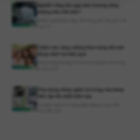
Nghiến răng khi ngủ ảnh hưởng răng
miệng như thế nào?
Nhiều người thức dậy mỗi sáng với cảm giác mỏi
hàm, ê...
Chăm sóc răng miệng theo từng độ tuổi
đúng cách và hiệu quả
Răng miệng không chỉ ảnh hưởng đến khả năng
ăn nhai mà...
Ứng dụng công nghệ số trong nha khoa
hiện đại tốt nhất hiện nay
Sự phát triển của công nghệ đang từng bước
thay đổi cách...