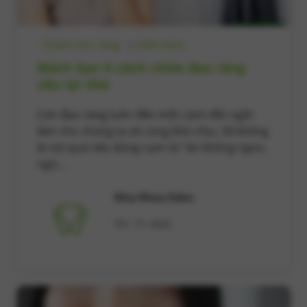
Chăm sóc răng
Kiến thức
Mách bạn 9 cách chữa đau răng
sâu tại nhà
Cơn đau răng luôn đến một cách đột ngột
làm cho chúng ta vô cùng khó chịu. Sẽ không
là nói quá nếu dùng cụm từ “ăn không ngon,
ngủ…
Nha Khoa Eden
Th1 17, 2022