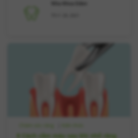
Nha Khoa Eden
Th11 28, 2021
Chăm sóc răng
Kiến thức
8 Cách cầm máu sau khi nhổ răng