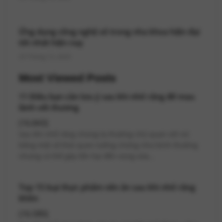
Ứng dụng công nghệ số trong nha khoa hiện đại
tốt nhất hiện nay
25 Tháng 12, 2025
Most Viewed Posts
11 Điều bạn cần lưu ý sau khi nhổ răng để mau
lành vết thương
(16.843)
Sau khi nhổ răng chúng ta thường chủ quan với nó
bằng một số thói quen tưởng chừng như bình thường
nhưng có thể gây tổn hại đến vùng vừa...
Top 15 loại thực phẩm nên ăn sau khi nhổ răng
khôn
(16.580)