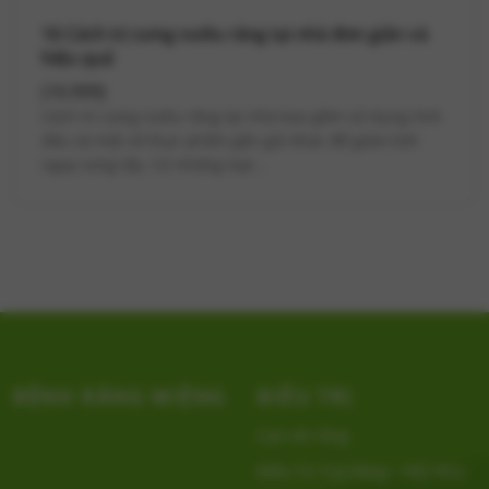
16 Cách trị sưng nướu răng tại nhà đơn giản và
hiệu quả
(10.999)
Cách trị sưng nướu răng tại nhà bao gồm sử dụng tinh
dầu và một số thực phẩm gần gũi khác để giảm bớt
ngay sưng tấy. Có những loại...
BỆNH RĂNG MIỆNG
ĐIỀU TRỊ
Cạo vôi răng
Điều Trị Tuỷ Răng – Nội Nha