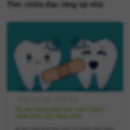
Thẻ:
chữa đau răng tại nhà
Chăm sóc răng
Kiến thức
Bị sâu răng phải làm sao? Cách
nhận biết sâu răng sớm
Bị sâu răng phải làm sao? Có nhiều cách giúp