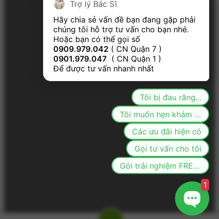
Trợ lý Bác Sĩ
Hãy chia sẻ vấn đề bạn đang gặp phải 
chúng tôi hỗ trợ tư vấn cho bạn nhé.

Hoặc bạn có thể gọi số 
0909.979.042
 ( CN Quận 7 ) 
0901.979.047
  ( CN Quận 1 ) 
Để được tư vấn nhanh nhất
Tôi bị đau răng...
Tôi muốn hẹn khám răng
Các ưu đãi hiện có
Gọi tư vấn cho tôi
Gói trải nghiệm FREE cho khách mới
1