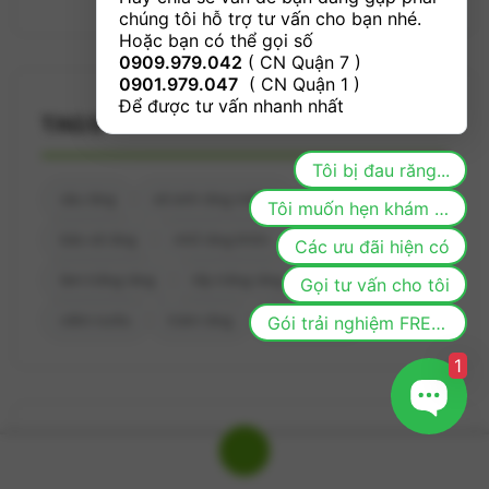
chúng tôi hỗ trợ tư vấn cho bạn nhé.

Hoặc bạn có thể gọi số 
0909.979.042
 ( CN Quận 7 ) 
0901.979.047
  ( CN Quận 1 ) 
Để được tư vấn nhanh nhất
TAGS
Tôi bị đau răng...
sâu răng
vệ sinh răng miệng
bệnh sâu răng
Tôi muốn hẹn khám răng
bảo vệ răng
nhổ răng khôn
răng khôn
Các ưu đãi hiện có
làm trắng răng
tẩy trắng răng
nhổ răng
Gọi tư vấn cho tôi
viêm nướu
trám răng
răng ố vàng
Gói trải nghiệm FREE cho khách mới
1
BÀI VIẾT MỚI